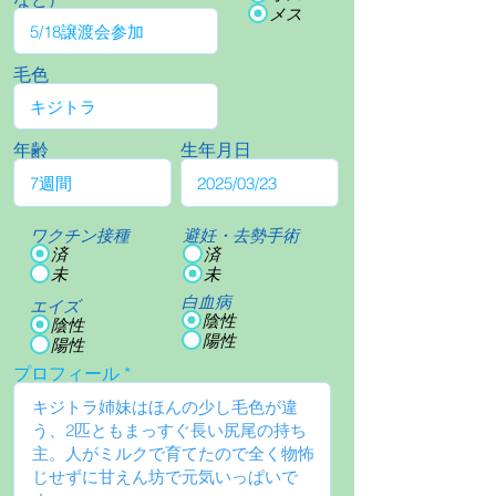
メス
毛色
年齢
生年月日
ワクチン接種
避妊・去勢手術
済
済
未
未
白血病
エイズ
陰性
陰性
陽性
陽性
プロフィール