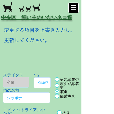
中央区 飼い主のいないネコ達
変更する項目を上書き入力し、
更新してください。
ステイタス
No
里親募集中
預かり募集
中
猫の名前
卒業
掲載中止
コメント(トライアル中
オス
など)