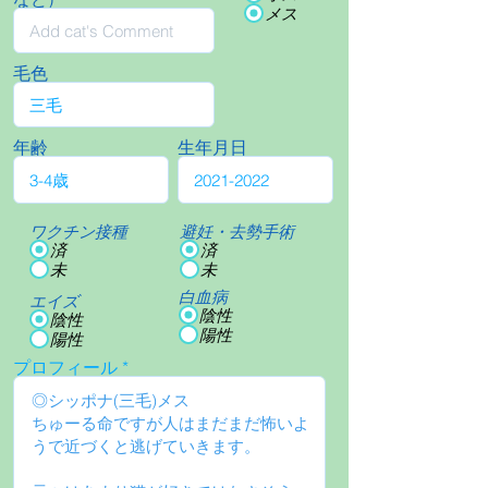
メス
毛色
年齢
生年月日
ワクチン接種
避妊・去勢手術
済
済
未
未
白血病
エイズ
陰性
陰性
陽性
陽性
プロフィール