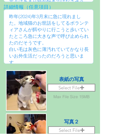
詳細情報（任意項目）
表紙の写真
Select File
Max File Size 15MB
写真２
Select File
Max File Size 15MB