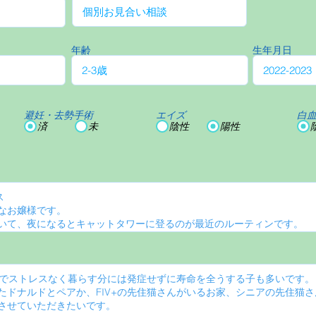
年齢
生年月日
避妊・去勢手術
エイズ
白
済
未
陰性
陽性