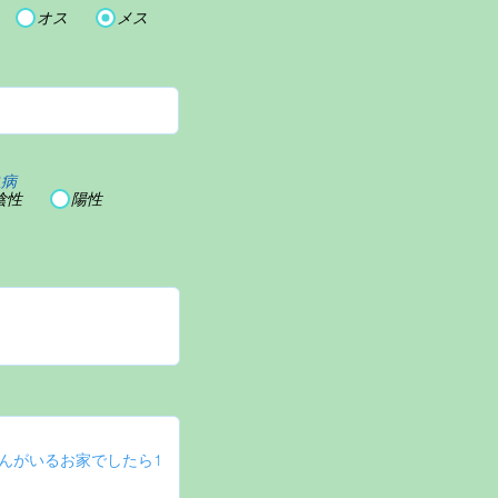
オス
メス
血病
陰性
陽性