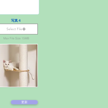
写真４
Select File
Max File Size 15MB
更新