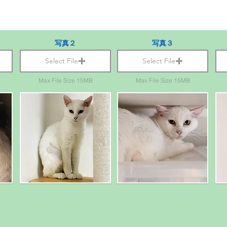
写真２
写真３
Select File
Select File
Max File Size 15MB
Max File Size 15MB