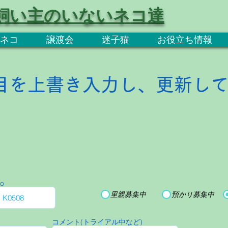
飼い主のいないネコ達
ネコ
譲渡会
迷子猫
お役立ち情報
目を上書き入力し、更新し
o
里親募集中
預かり募集中
コメント(トライアル中など)