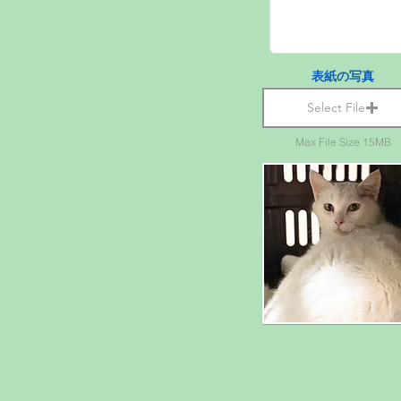
表紙の写真
Select File
Max File Size 15MB