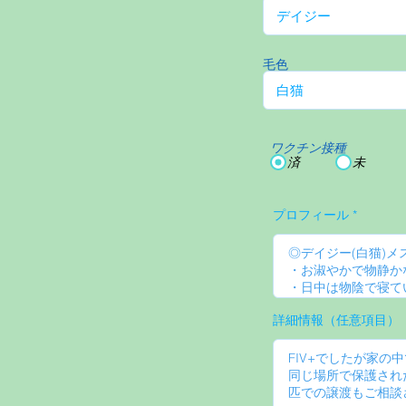
毛色
ワクチン接種
済
未
プロフィール
詳細情報（任意項目）