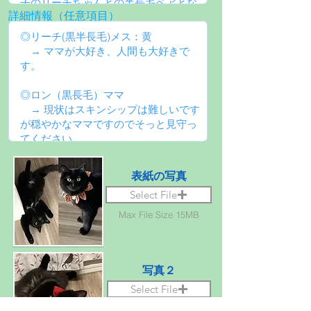
詳細情報（任意項目）
表紙の写真
Select File
Max File Size 15MB
写真２
Select File
Max File Size 15MB