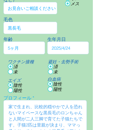
メス
毛色
年齢
生年月日
ワクチン接種
避妊・去勢手術
済
済
未
未
白血病
エイズ
陰性
陰性
陽性
陽性
プロフィール