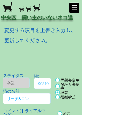
中央区 飼い主のいないネコ達
変更する項目を上書き入力し、
更新してください。
ステイタス
No
里親募集中
預かり募集
中
猫の名前
卒業
掲載中止
コメント(トライアル中
オス
など)