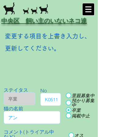
中央区 飼い主のいないネコ達
変更する項目を上書き入力し、
更新してください。
ステイタス
No
里親募集中
預かり募集
中
猫の名前
卒業
掲載中止
コメント(トライアル中
オス
など)