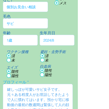
メス
毛色
年齢
生年月日
ワクチン接種
避妊・去勢手術
済
済
未
未
白血病
エイズ
陰性
陰性
陽性
陽性
プロフィール