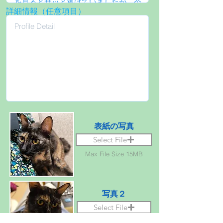
詳細情報（任意項目）
表紙の写真
Select File
Max File Size 15MB
写真２
Select File
Max File Size 15MB