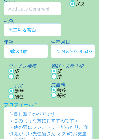
メス
毛色
年齢
生年月日
ワクチン接種
避妊・去勢手術
済
済
未
未
白血病
エイズ
陰性
陰性
陽性
陽性
プロフィール