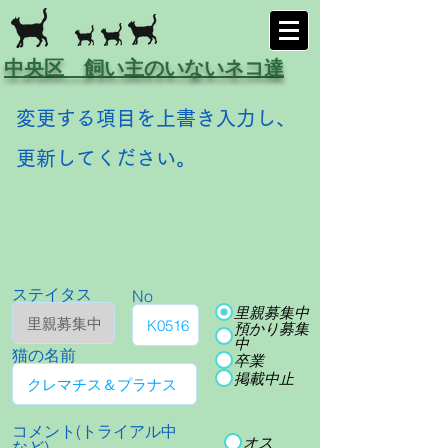
中央区 飼い主のいないネコ達
変更する項目を上書き入力し、
更新してください。
ステイタス
No
里親募集中
預かり募集
中
猫の名前
卒業
掲載中止
コメント(トライアル中
オス
など)