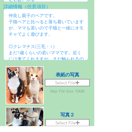
詳細情報（任意項目）
表紙の写真
Select File
Max File Size 15MB
写真２
Select File
Max File Size 15MB