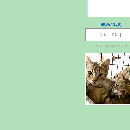
表紙の写真
Select File
Max File Size 15MB