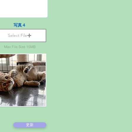
写真４
Select File
Max File Size 15MB
更新