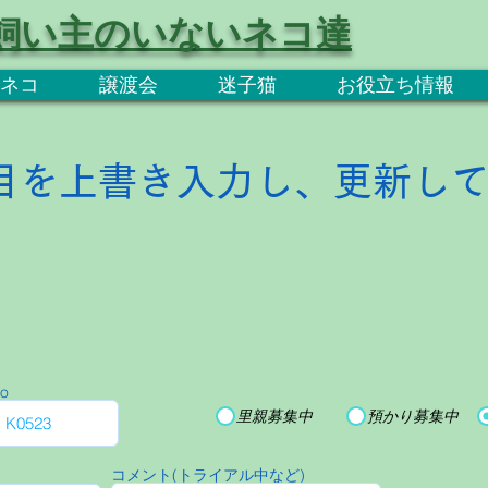
飼い主のいないネコ達
ネコ
譲渡会
迷子猫
お役立ち情報
目を上書き入力し、更新し
o
里親募集中
預かり募集中
コメント(トライアル中など)