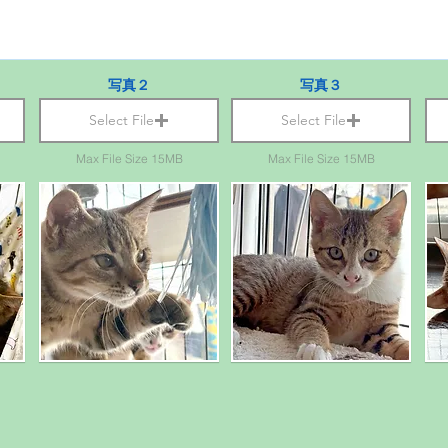
写真２
写真３
Select File
Select File
Max File Size 15MB
Max File Size 15MB