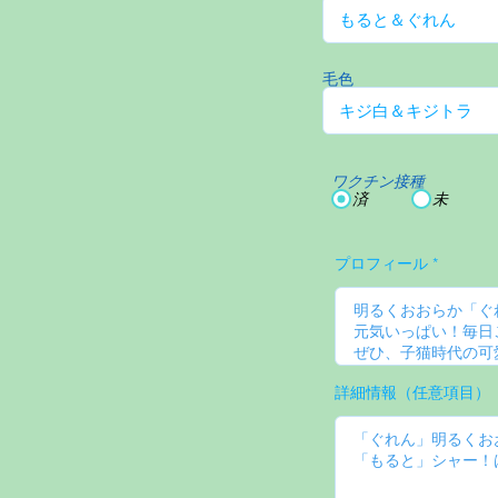
毛色
ワクチン接種
済
未
プロフィール
詳細情報（任意項目）