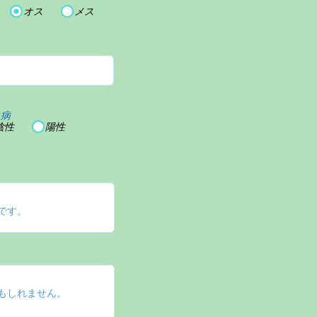
オス
メス
血病
陰性
陽性