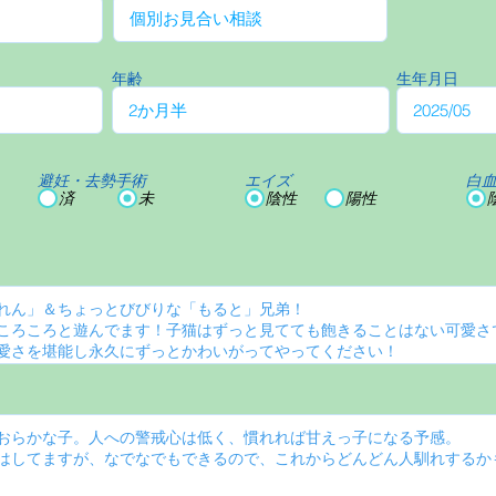
年齢
生年月日
避妊・去勢手術
エイズ
白
済
未
陰性
陽性