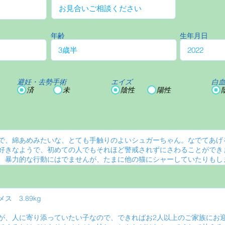
年齢
生年月日
避妊・去勢手術
エイズ
白
済
未
陰性
陽性