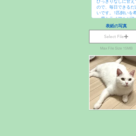
表紙の写真
Select File
Max File Size 15MB