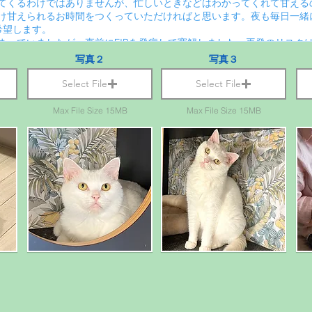
写真２
写真３
Select File
Select File
Max File Size 15MB
Max File Size 15MB