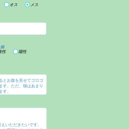
オス
メス
血病
陰性
陽性