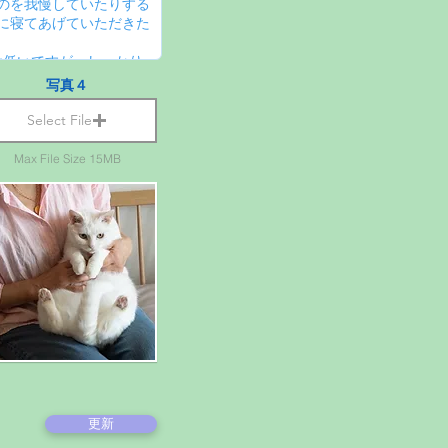
写真４
Select File
Max File Size 15MB
更新