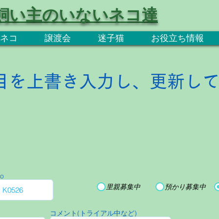
飼い主のいないネコ達
ネコ
譲渡会
迷子猫
お役立ち情報
目を上書き入力し、更新し
o
里親募集中
預かり募集中
コメント(トライアル中など)