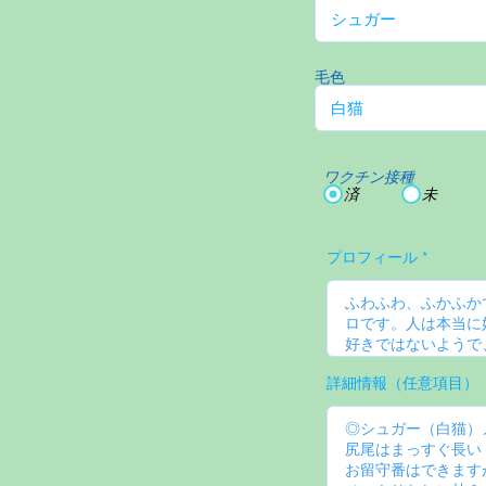
毛色
ワクチン接種
済
未
プロフィール
詳細情報（任意項目）