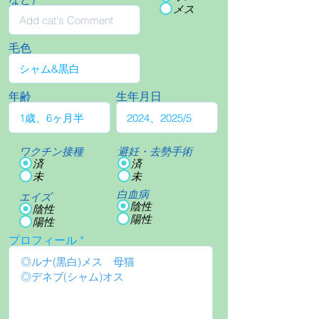
メス
毛色
年齢
生年月日
ワクチン接種
避妊・去勢手術
済
済
未
未
白血病
エイズ
陰性
陰性
陽性
陽性
プロフィール