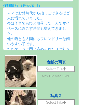
詳細情報（任意項目）
表紙の写真
Select File
Max File Size 15MB
写真２
Select File
Max File Size 15MB