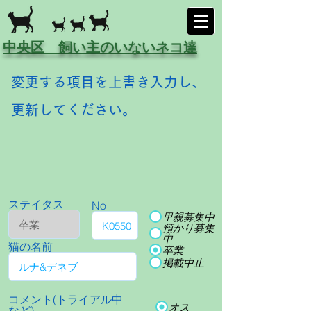
中央区 飼い主のいないネコ達
変更する項目を上書き入力し、
更新してください。
ステイタス
No
里親募集中
預かり募集
中
猫の名前
卒業
掲載中止
コメント(トライアル中
オス
など)