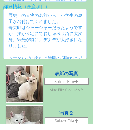
詳細情報（任意項目）
表紙の写真
Select File
Max File Size 15MB
写真２
Select File
Max File Size 15MB