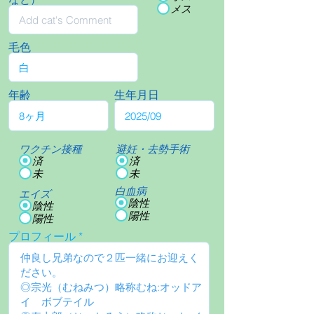
メス
毛色
年齢
生年月日
ワクチン接種
避妊・去勢手術
済
済
未
未
白血病
エイズ
陰性
陰性
陽性
陽性
プロフィール