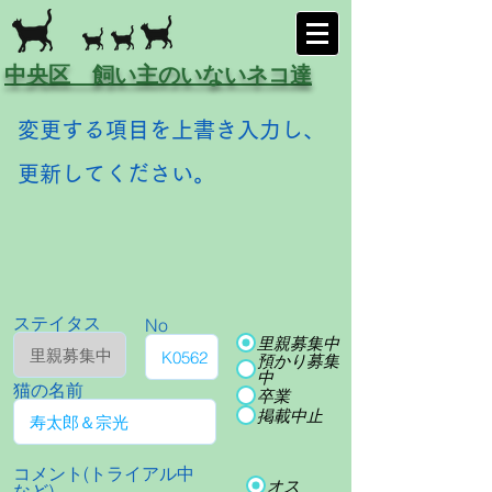
中央区 飼い主のいないネコ達
変更する項目を上書き入力し、
更新してください。
ステイタス
No
里親募集中
預かり募集
中
猫の名前
卒業
掲載中止
コメント(トライアル中
オス
など)