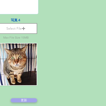
写真４
Select File
Max File Size 15MB
更新