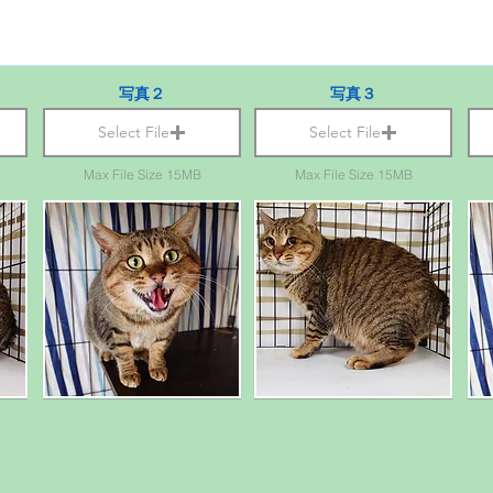
写真２
写真３
Select File
Select File
Max File Size 15MB
Max File Size 15MB