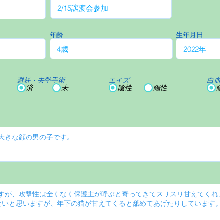
年齢
生年月日
避妊・去勢手術
エイズ
白
済
未
陰性
陽性