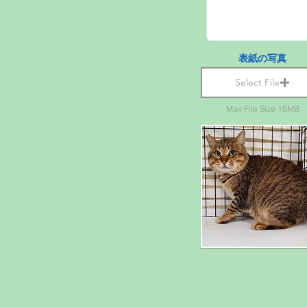
表紙の写真
Select File
Max File Size 15MB