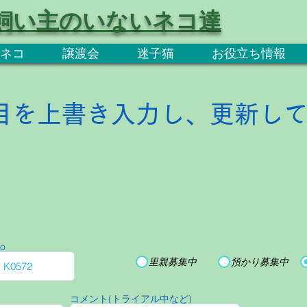
飼い主のいないネコ達
ネコ
譲渡会
迷子猫
お役立ち情報
目を上書き入力し、更新し
o
里親募集中
預かり募集中
コメント(トライアル中など)