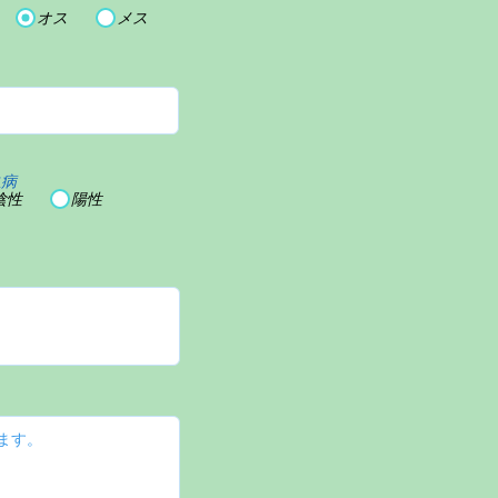
オス
メス
血病
陰性
陽性