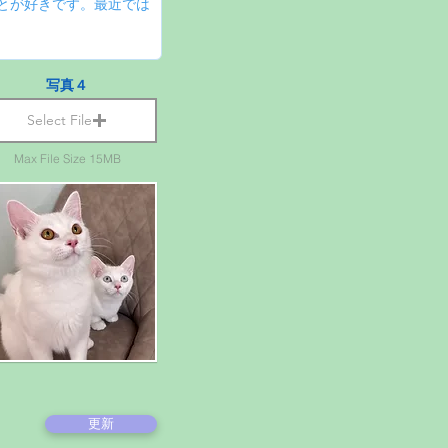
写真４
Select File
Max File Size 15MB
更新