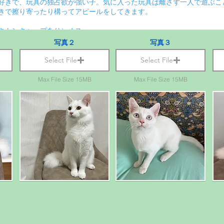
写真２
写真３
Select File
Select File
Max File Size 15MB
Max File Size 15MB