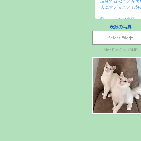
表紙の写真
Select File
Max File Size 15MB