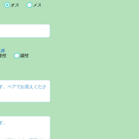
オス
メス
血病
陰性
陽性