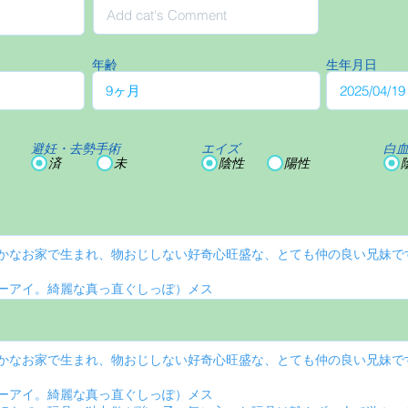
年齢
生年月日
避妊・去勢手術
エイズ
白
済
未
陰性
陽性