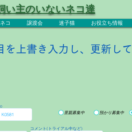
飼い主のいないネコ達
ネコ
譲渡会
迷子猫
お役立ち情報
目を上書き入力し、更新し
o
里親募集中
預かり募集中
コメント(トライアル中など)