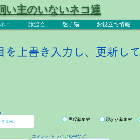
飼い主のいないネコ達
ネコ
譲渡会
迷子猫
お役立ち情報
目を上書き入力し、更新し
o
里親募集中
預かり募集中
コメント(トライアル中など)