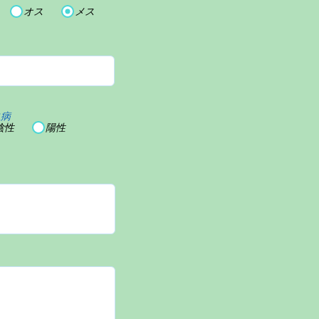
オス
メス
血病
陰性
陽性