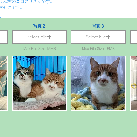
写真２
写真３
Select File
Select File
Max File Size 15MB
Max File Size 15MB