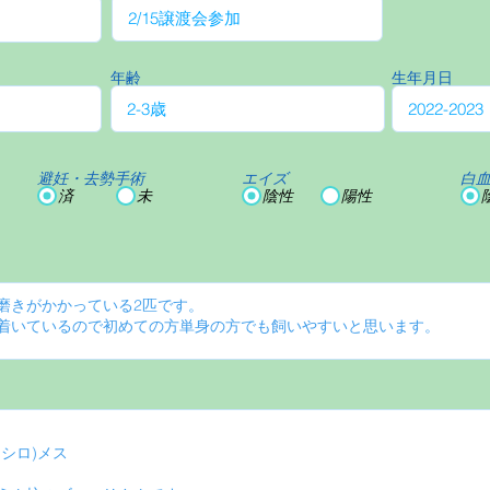
年齢
生年月日
避妊・去勢手術
エイズ
白
済
未
陰性
陽性