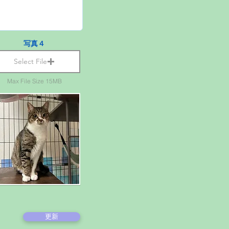
写真４
Select File
Max File Size 15MB
更新