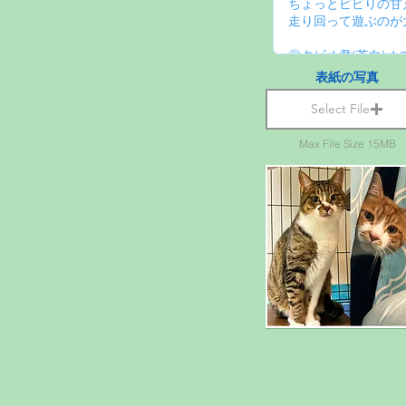
表紙の写真
Select File
Max File Size 15MB