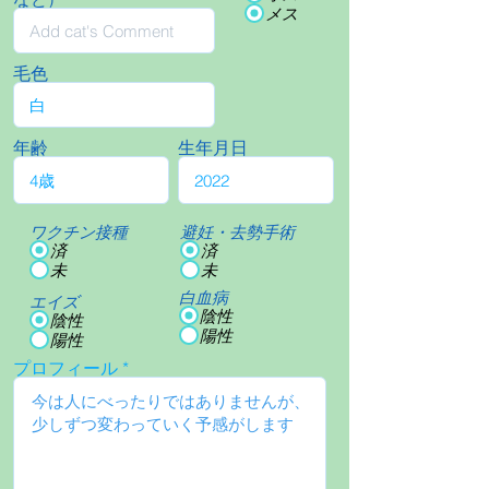
メス
毛色
年齢
生年月日
ワクチン接種
避妊・去勢手術
済
済
未
未
白血病
エイズ
陰性
陰性
陽性
陽性
プロフィール