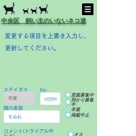
中央区 飼い主のいないネコ達
変更する項目を上書き入力し、
更新してください。
ステイタス
No
里親募集中
預かり募集
中
猫の名前
卒業
掲載中止
コメント(トライアル中
オス
など)