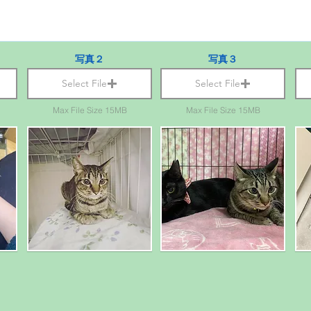
写真２
写真３
Select File
Select File
Max File Size 15MB
Max File Size 15MB