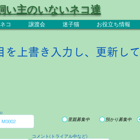
飼い主のいないネコ達
ネコ
譲渡会
迷子猫
お役立ち情報
目を上書き入力し、更新し
o
里親募集中
預かり募集中
コメント(トライアル中など)