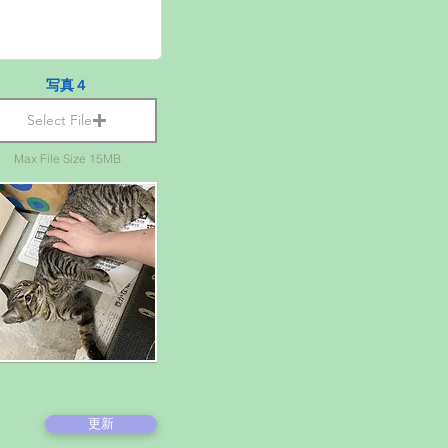
写真４
Select File
Max File Size 15MB
更新