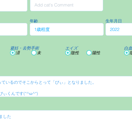
年齢
生年月日
避妊・去勢手術
エイズ
白
済
未
陰性
陽性