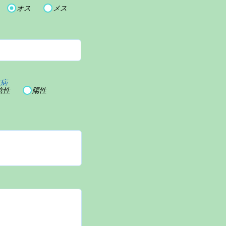
オス
メス
血病
陰性
陽性