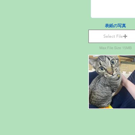
表紙の写真
Select File
Max File Size 15MB