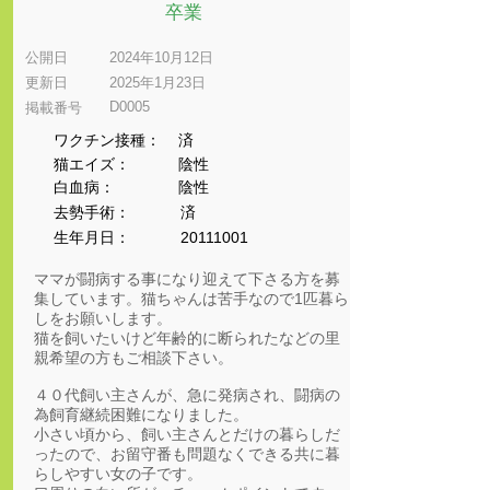
卒業
公開日
2024年10月12日
更新日
2025年1月23日
D0005
​掲載番号
ワクチン接種：
済
猫エイズ：
陰性
​白血病：
陰性
​去勢手術：
済
生年月日：
20111001
ママが闘病する事になり迎えて下さる方を募
集しています。猫ちゃんは苦手なので1匹暮ら
しをお願いします。
猫を飼いたいけど年齢的に断られたなどの里
親希望の方もご相談下さい。
４０代飼い主さんが、急に発病され、闘病の
為飼育継続困難になりました。
小さい頃から、飼い主さんとだけの暮らしだ
ったので、お留守番も問題なくできる共に暮
らしやすい女の子です。