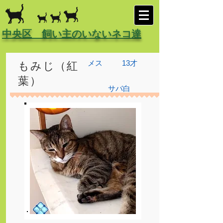
中央区 飼い主のいないネコ達
メス
13才
もみじ（紅
葉）
サバ白