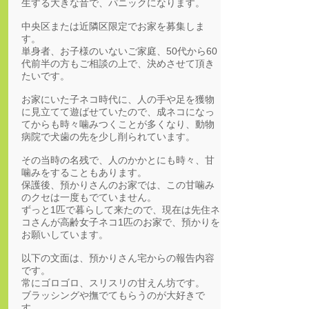
生する大きな音で、パニックになります。
中央区または近隣区限定でお家を募集しま
す。
単身者、お子様のいないご家庭、50代から60
代前半の方もご相談の上で、決めさせて頂き
たいです。
お家にいた子ネコ時代に、人の手や足を獲物
に見立てて遊ばせていたので、成ネコになっ
てからも時々噛みつくことが多くなり、動物
病院で犬歯の先を少し削られています。
その当時の名残で、人のかかとにも時々、甘
噛みをすることもあります。
保護後、預かりさんのお家では、この甘噛み
のクセは一度もでていません。
ずっと1匹で暮らして来たので、現在は先住ネ
コさんが高齢女子ネコ1匹のお家で、預かりを
お願いしています。
以下の文面は、預かりさん宅からの報告内容
です。
常にゴロゴロ、スリスリの甘えん坊です。
ブラッシングや撫でてもらうのが大好きで
す。