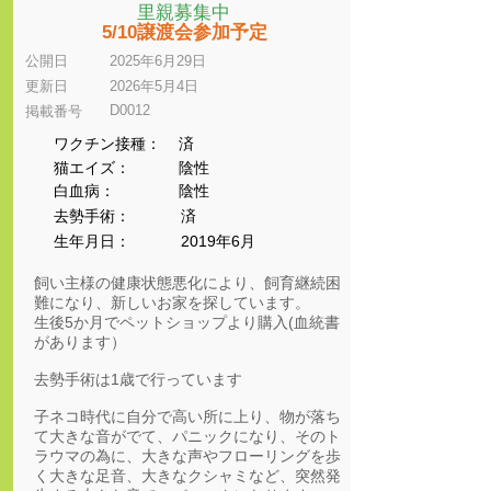
里親募集中
5/10譲渡会参加予定
公開日
2025年6月29日
更新日
2026年5月4日
D0012
​掲載番号
ワクチン接種：
済
猫エイズ：
陰性
​白血病：
陰性
​去勢手術：
済
生年月日：
2019年6月
飼い主様の健康状態悪化により、飼育継続困
難になり、新しいお家を探しています。
生後5か月でペットショップより購入(血統書
があります）
去勢手術は1歳で行っています
子ネコ時代に自分で高い所に上り、物が落ち
て大きな音がでて、パニックになり、そのト
ラウマの為に、大きな声やフローリングを歩
く大きな足音、大きなクシャミなど、突然発