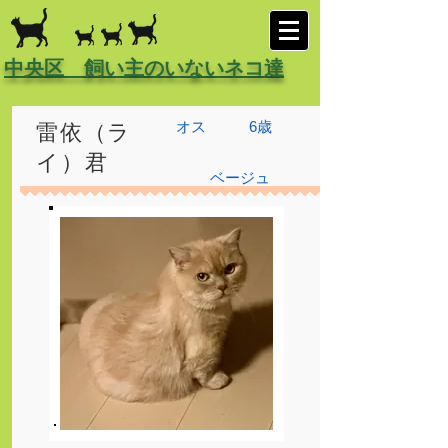
中央区 飼い主のいないネコ達
オス
6歳
雷依（ラ
イ）君
ベージュ