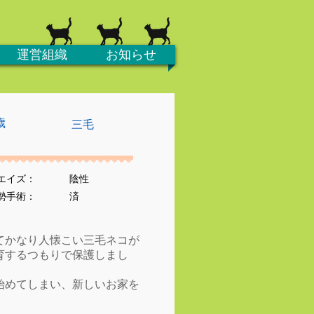
運営組織
お知らせ
歳
三毛
エイズ：
陰性
去勢手術：
済
てかなり人懐こい三毛ネコが
育するつもりで保護しまし
始めてしまい、新しいお家を