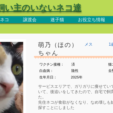
飼い主のいないネコ達
ネコ
譲渡会
迷子猫
お役立ち情報
萌乃（ほの）
メス
1
ちゃん
ワクチン接種：
済
猫
​白血病：
陰性
​
生年月日：
2025年
サービスエリアで、ガリガリに痩せてい
いて、後追いをしてきたので、自宅で飼
た。
先住ネコが食欲がなくなり、なめ壊しも
探すことにしました