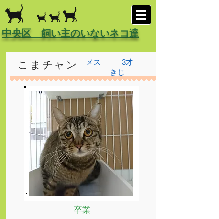
中央区 飼い主のいないネコ達
メス
3才
こまチャン
きじ
卒業