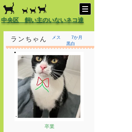
中央区 飼い主のいないネコ達
メス
7か月
ランちゃん
黒白
卒業