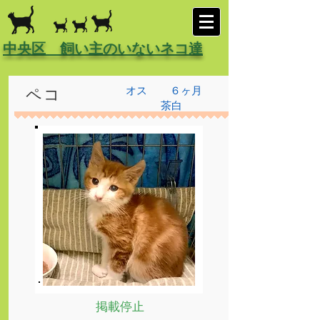
中央区 飼い主のいないネコ達
オス
６ヶ月
ペコ
茶白
掲載停止