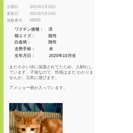
公開日
2021年2月15日
更新日
2021年5月14日
H0555
​掲載番号
ワクチン接種：
済
猫エイズ：
陰性
​白血病：
陰性
​去勢手術：
未
生年月日：
2020年10月頃
まだ小さい頃に保護されてたため、人馴れし
ています。子猫なので、性格はまだ わかりま
せんが、元気に遊びます。
アメショー柄が入っています。