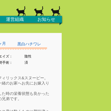
運営組織
お知らせ
ヶ月
黒白ハチワレ
エイズ：
陰性
去勢手術：
済
フィリックス&スヌーピー。
一緒のお家へお先にお嫁入り
した時の栄養状態も良かった
の兄弟です。