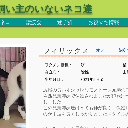
飼い主のいないネコ達
ネコ
譲渡会
迷子猫
お役立ち情報
フィリックス
オス
約8
ワクチン接種：
済
猫
​白血病：
陰性
​
生年月日：
2021年5月頃
尻尾の長いオシャレなモノトーン兄弟の
４匹兄弟姉妹で保護されましたが姉妹は
しました。
この兄弟姉妹達はとても仲が良く、保護
のか手足も長くしっかりとしたスタイル