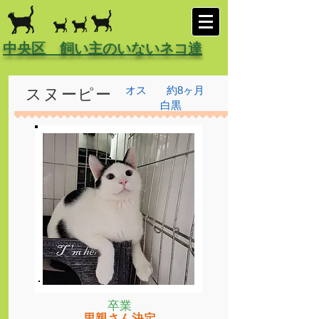
中央区 飼い主のいないネコ達
オス
約8ヶ月
スヌーピー
白黒
卒業
里親さん決定