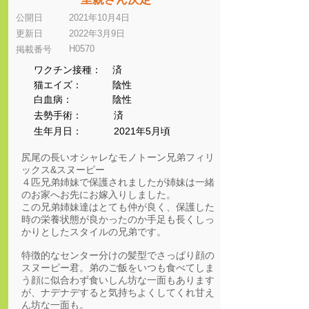
公開日
2021年10月4日
更新日
2022年3月9日
H0570
​掲載番号
ワクチン接種：
済
猫エイズ：
陰性
​白血病：
陰性
​去勢手術：
済
生年月日：
2021年5月頃
尻尾の長いオシャレなモノトーン兄弟フィリ
ックス&スヌーピー
４匹兄弟姉妹で保護されましたが姉妹は一緒
のお家へお先にお嫁入りしました。
この兄弟姉妹達はとても仲が良く、保護した
時の栄養状態が良かったのか手足も長くしっ
かりとしたスタイルの兄弟です。
特徴的なセンター分けの髪型でさっぱり顔の
スヌーピー君。弟のご飯をいつも食べてしま
う顔に似合わず食いしん坊な一面もあります
が、ナデナデすると気持ちよくしてくれ甘え
ん坊な一面も。