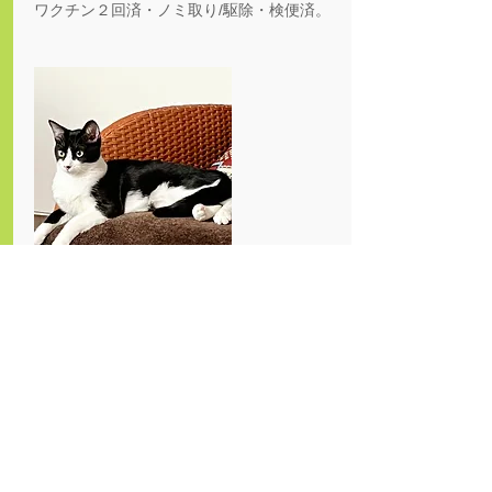
ワクチン２回済・ノミ取り/駆除・検便済。