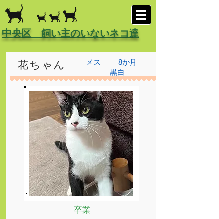
中央区 飼い主のいないネコ達
メス
8か月
花ちゃん
黒白
卒業