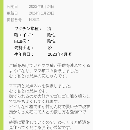
公開日
2023年9月24日
更新日
2024年1月28日
H0621
​掲載番号
ワクチン接種：
済
猫エイズ：
陰性
​白血病：
陰性
​去勢手術：
済
生年月日：
2023年4月頃
ご飯をあげていたママ猫が子供を連れてくる
ようになり、ママ猫共々保護しました。
むぅ君とは兄妹の花ちゃんです。
ママ猫と兄妹３匹を保護しました。
むぅ君とは兄妹です。
撫でられるのが大好きでゴロゴロ喉を鳴らし
て気持ちよくしてくれます。
ビビりな性格ですが甘えん坊で賢い子で現在
預かりさん宅にて人との接し方を勉強中で
す。
確実に変化していくので、ゆっくりと経過を
見守ってくださるお宅が希望です。