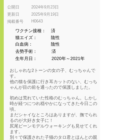
公開日
2024年9月23日
更新日
2025年9月19日
H0643
​掲載番号
ワクチン接種：
済
猫エイズ：
陰性
​白血病：
陰性
​去勢手術：
済
生年月日：
2020年～2021年
おしゃれな2トーンの女の子、むっちゃんで
す。
他の猫を保護に行き耳カットのない、むっち
ゃんが目の前を通ったので保護しました。
初めは荒れていた性格のむっちゃん。しかし
時が経つにつれ穏やかになってきた今日この
頃。
まだシャイなところはありますが、撫でられ
るのが大好き女子に！
尻尾ピーンモデルウォーキングも見せてくれ
ます。
別々で保護された子猫のタロ君とほんとの親