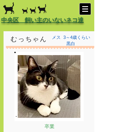
中央区 飼い主のいないネコ達
メス
3～4歳くらい
むっちゃん
黒白
卒業