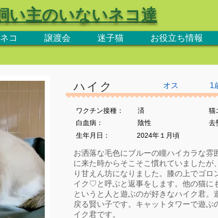
飼い主のいないネコ達
ネコ
譲渡会
迷子猫
お役立ち情報
ハイク
オス
1
ワクチン接種：
済
猫
​白血病：
陰性
​
生年月日：
2024年１月頃
お洒落な毛色にブルーの瞳ハイカラな雰
に来た時からそこそこ慣れていましたが
り甘えん坊になりました。膝の上でゴロ
イク♡と呼ぶと返事をします。他の猫に
というと人と遊ぶのが好きなハイク君。
戻る賢い子です。キャットタワーで遊ぶ
イク君です。