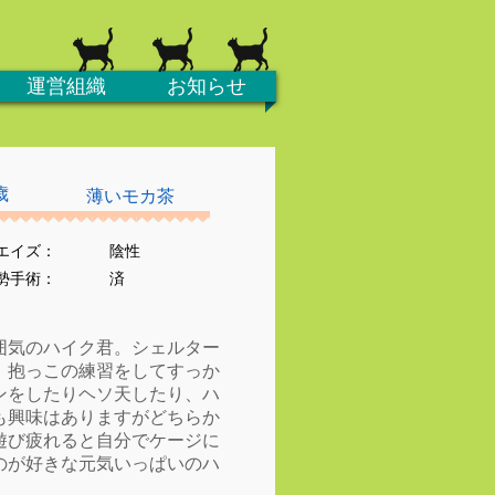
運営組織
お知らせ
歳
薄いモカ茶
エイズ：
陰性
去勢手術：
済
囲気のハイク君。シェルター
、抱っこの練習をしてすっか
ンをしたりヘソ天したり、ハ
も興味はありますがどちらか
遊び疲れると自分でケージに
のが好きな元気いっぱいのハ