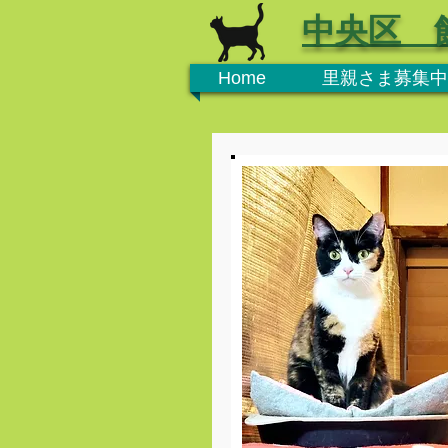
中央区 
Home
里親さま募集中