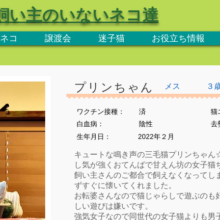
飼い主のいないネコ達
ネコ
譲渡会
迷子猫
お役立ち情報
プリンちゃん
メス
３
ワクチン接種：
済
猫
​白血病：
陰性
​
生年月日：
2022年２月
キュートな鳴き声の三毛猫プリンちゃん
し気が強くおてんばで甘えん坊の女子猫
飼い主さんのご都合で飼えなくなってし
ずすぐに懐いてくれました。
お転婆さんなので猫じゃらしで遊ぶのも
しい遊びは嫌いです。
強気女子なので同世代の女子猫よりも男