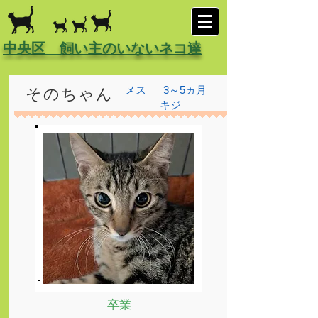
中央区 飼い主のいないネコ達
メス
3～5ヵ月
そのちゃん
キジ
卒業