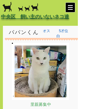
中央区 飼い主のいないネコ達
オス
5才位
パパンくん
白
里親募集中