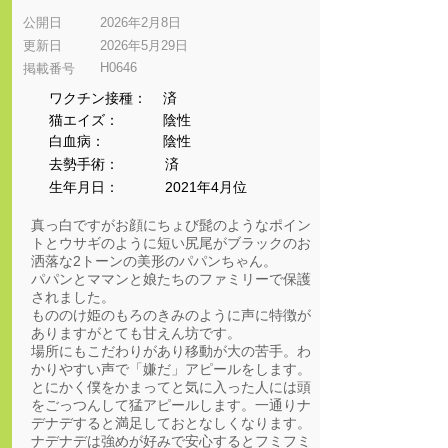
公開日
2026年2月8日
更新日
2026年5月29日
H0646
​掲載番号
ワクチン接種：
済
猫エイズ：
陰性
​白血病：
陰性
​去勢手術：
済
生年月日：
2021年4月位
真っ白ですがお顔にちょび髭のようなポイン
トとウサギのように短い尻尾がブラックのお
洒落な2トーンの美形のパパンちゃん。
パパンとママンと娘たちのファミリーで保護
されました。
もののけ姫のもろのきみのように声に特徴が
ありますがとても甘えん坊です。
場所にもこだわりがあり移動が大の苦手。わ
かりやすい声で「嫌だ」アピールをします。
とにかく僕をかまってと気に入った人には頭
をごっつんして猛アピールします。一通りナ
デナデすると満足しておとなしくなります。
ナデナデは強めが好みで安心するとフミフミ