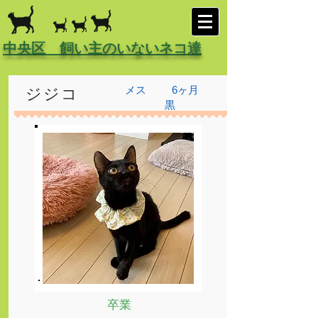
中央区 飼い主のいないネコ達
メス
6ヶ月
ジジコ
黒
卒業