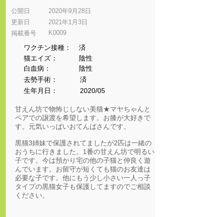
公開日
2020年9月28日
更新日
2021年1月3日
K0009
​掲載番号
ワクチン接種：
済
猫エイズ：
陰性
​白血病：
陰性
​去勢手術：
済
生年月日：
2020/05
甘えん坊で物怖じしない美猫★マヤちゃんと
ペアでの譲渡を希望します。お膝が大好きで
す。元気いっぱいおてんばさんです。
黒猫3姉妹で保護されてましたが2匹は一緒の
おうちに行きました。1番の甘えん坊で明るい
子です。今は預かり宅の他の子猫と仲良く遊
んでいます。お留守が短くても猫のお友達は
必要な子です。他にもう少し小さい一人っ子
タイプの黒猫女子も保護してますのでご相談
ください。