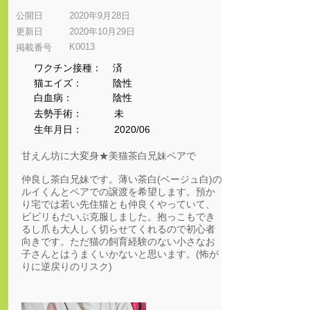
公開日
2020年9月28日
更新日
2020年10月29日
K0013
​掲載番号
ワクチン接種：
済
猫エイズ：
陰性
​白血病：
陰性
​去勢手術：
未
生年月日：
2020/06
甘えん坊に大変身★美猫茶白兄妹ペアで
仲良し茶白兄妹です。薄い茶白(ベージュ白)の
ルイくんとペアでの譲渡を希望します。預か
り宅では若い先住猫とも仲良くやっていて、
ビビリもだいぶ克服しました。抱っこもでき
るし爪も大人しく切らせてくれるので初心者
向きです。ただ猫の飼育経験のない小さなお
子さんとはうまくいかないと思います。(怖が
りに逆戻りのリスク)