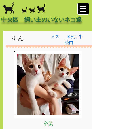
中央区 飼い主のいないネコ達
メス
3ヶ月半
りん
茶白
卒業