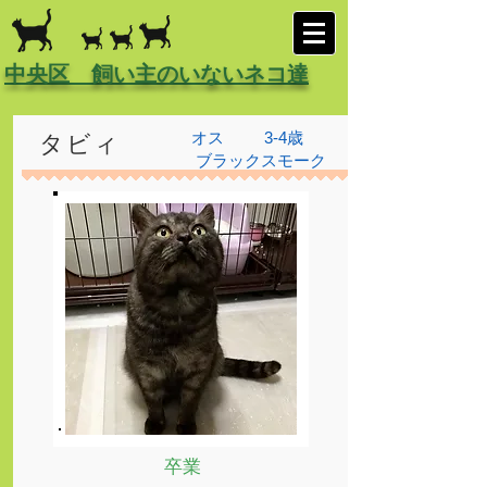
中央区 飼い主のいないネコ達
オス
3-4歳
タビィ
ブラックスモーク
卒業