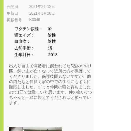
公開日
2021年2月12日
更新日
2021年3月30日
K0046
​掲載番号
ワクチン接種：
済
猫エイズ：
陰性
​白血病：
陰性
​去勢手術：
済
生年月日：
2018
出入り自由で高齢者に飼われてた5匹の中の1
匹、飼い主が亡くなって近所の方が保護して
くださりました。保護後間もないですが、他
の猫たちと仲良く家の中での生活にもすぐに
順応しました。ずっと仲間の猫と育ちました
ので1匹では難しいと思います。仲の良いアメ
ちゃんと一緒に迎えてくださればと願ってい
ます。