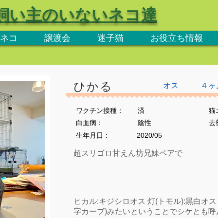
飼い主のいないネコ達
ネコ
譲渡会
迷子猫
お役立ち情報
ひかる
オス
４ヶ
ワクチン接種：
済
猫
​白血病：
陰性
​
生年月日：
2020/05
超スリゴロ甘えん坊兄妹ペアで
ヒカル:キジシロオス 灯(トモル):黒白オ
字カーブ)みたいということでシケとも呼