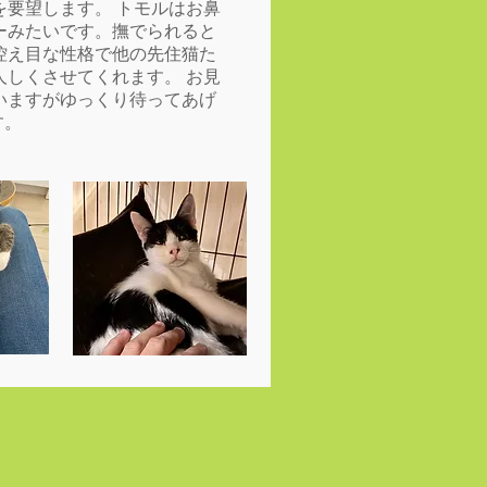
要望します。 トモルはお鼻
ーみたいです。撫でられると
控え目な性格で他の先住猫た
しくさせてくれます。 お見
いますがゆっくり待ってあげ
す。