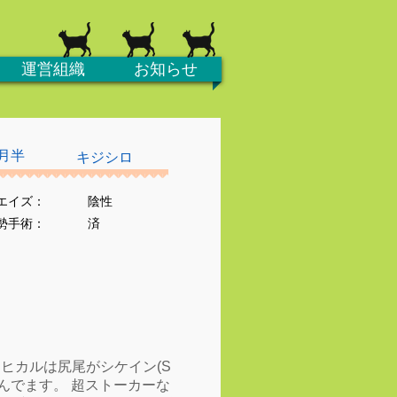
運営組織
お知らせ
月半
キジシロ
エイズ：
陰性
去勢手術：
済
ス ヒカルは尻尾がシケイン(S
んでます。 超ストーカーな