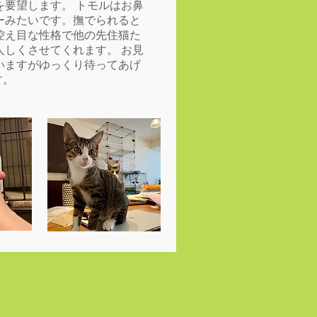
要望します。 トモルはお鼻
ーみたいです。撫でられると
控え目な性格で他の先住猫た
しくさせてくれます。 お見
いますがゆっくり待ってあげ
す。