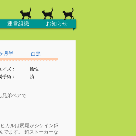
運営組織
お知らせ
ヶ月半
白黒
エイズ：
陰性
去勢手術：
済
ん兄弟ペアで
ス ヒカルは尻尾がシケイン(S
んでます。 超ストーカーな