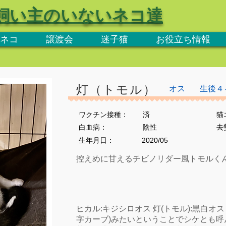
飼い主のいないネコ達
ネコ
譲渡会
迷子猫
お役立ち情報
灯（トモル）
オス
生後４
ワクチン接種：
済
猫
​白血病：
陰性
​
生年月日：
2020/05
控えめに甘えるチビノリダー風トモルく
ヒカル:キジシロオス 灯(トモル):黒白オ
字カーブ)みたいということでシケとも呼