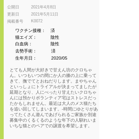
公開日
2021年4月8日
更新日
2021年5月11日
K0072
​掲載番号
ワクチン接種：
済
猫エイズ：
陰性
​白血病：
陰性
​去勢手術：
済
生年月日：
2020/05
とても人間が大好きで甘えん坊のクロちゃ
ん。いつもいつの間にか人の膝の上に乗って
きて、撫でてとおねだりします。まやちゃん
といっしょにトライアルが決まってましたが
延期となり、人にべったり甘えたいクロちゃ
んには預かりボランティア宅はストレスだっ
たかもしれません。最近は大人のメス猫たち
を追い回してしまいます。-時間にゆとりがあ
ってたくさん遊んであげられるご家族か別途
募集中のくるくるのような年下の人馴れいま
いちな猫とのペアでの譲渡を希望します。