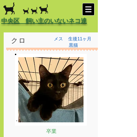
中央区 飼い主のいないネコ達
メス
生後11ヶ月
クロ
黒猫
卒業