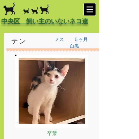
中央区 飼い主のいないネコ達
メス
５ヶ月
テン
白黒
卒業