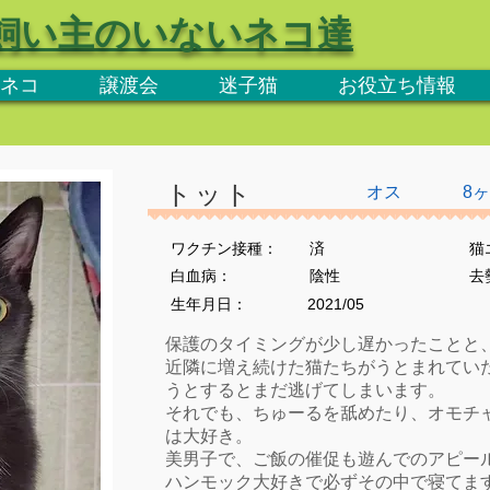
飼い主のいないネコ達
ネコ
譲渡会
迷子猫
お役立ち情報
トット
オス
8
ワクチン接種：
済
猫
​白血病：
陰性
​
生年月日：
2021/05
保護のタイミングが少し遅かったことと
近隣に増え続けた猫たちがうとまれてい
うとするとまだ逃げてしまいます。
それでも、ちゅーるを舐めたり、オモチ
は大好き。
美男子で、ご飯の催促も遊んでのアピー
ハンモック大好きで必ずその中で寝てま