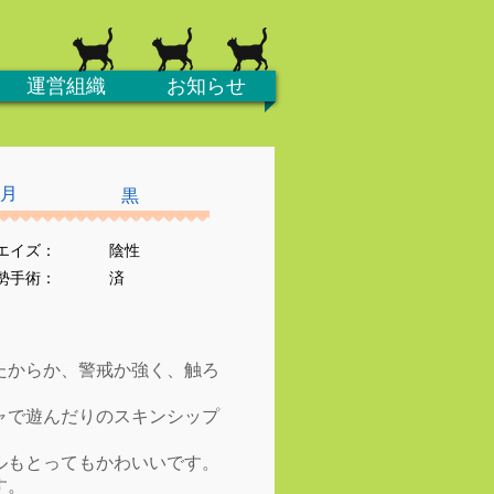
運営組織
お知らせ
ヶ月
黒
エイズ：
陰性
去勢手術：
済
、
たからか、警戒か強く、触ろ
ャで遊んだりのスキンシップ
ルもとってもかわいいです。
す。