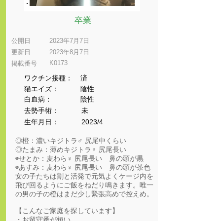
卒業
公開日
2023年7月7日
更新日
2023年8月7日
K0173
​掲載番号
ワクチン接種：
済
猫エイズ：
陰性
​白血病：
陰性
​去勢手術：
未
生年月日：
2023/4
◎橙：濃いキジトラ♂ 尻尾中くらい
◎たまみ：薄めキジトラ♀ 尻尾長い
◉せとか：麦わら♀ 尻尾長い 鼻の頭が黒
◉あすみ：麦わら♀ 尻尾長い 鼻の頭が茶色
女の子たちは割と活発で元気よくケージ内を
飛び回るようにご飯をねだり鳴きます。唯一
の男の子の橙はまだ少し緊張高めで控えめ。
【こんなご家庭を探しています】
・お留守番が短い