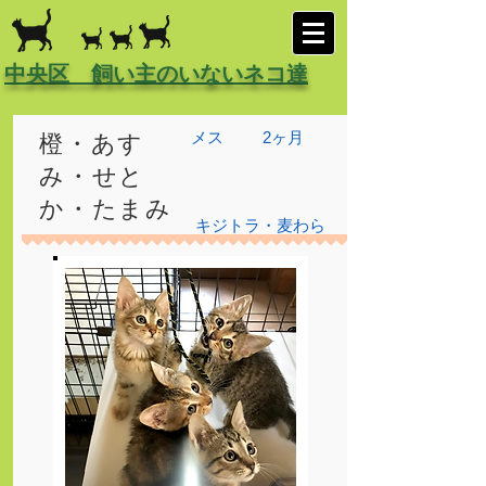
中央区 飼い主のいないネコ達
メス
2ヶ月
橙・あす
み・せと
か・たまみ
キジトラ・麦わら