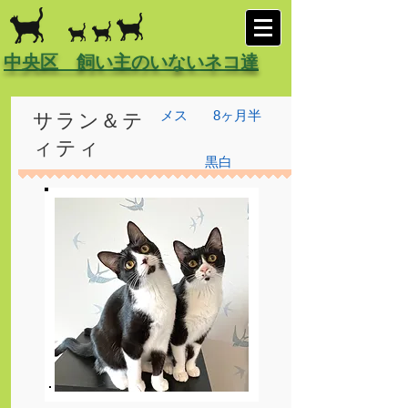
中央区 飼い主のいないネコ達
メス
8ヶ月半
サラン＆テ
ィティ
黒白