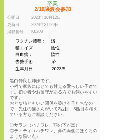
卒業
2/18譲渡会参加
公開日
2023年10月12日
更新日
2024年2月29日
K0208
​掲載番号
ワクチン接種：
済
猫エイズ：
陰性
​白血病：
陰性
​去勢手術：
済
生年月日：
2023/5
黒白仲良し姉妹です。
小柄で家族にはとても甘える愛らしい子達で
す。初心者やお留守がある方でも飼いやすい
です。
おとな猫ともいい関係を築ける子たちなの
で、先住の猫さんがいて2匹目、3匹目を考え
ている方もご相談ください。
◎サラン（ハチワレ、顎の下が黒）
◎ティティ（ハチワレ、鼻の両側にほくろの
ような黒い点）