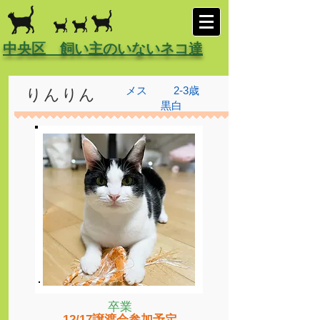
中央区 飼い主のいないネコ達
メス
2-3歳
りんりん
黒白
卒業
12/17譲渡会参加予定