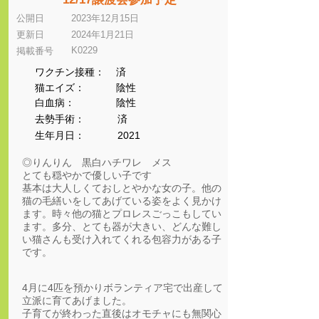
公開日
2023年12月15日
更新日
2024年1月21日
K0229
​掲載番号
ワクチン接種：
済
猫エイズ：
陰性
​白血病：
陰性
​去勢手術：
済
生年月日：
2021
◎りんりん 黒白ハチワレ メス
とても穏やかで優しい子です
基本は大人しくておしとやかな女の子。他の
猫の毛繕いをしてあげている姿をよく見かけ
ます。時々他の猫とプロレスごっこもしてい
ます。多分、とても器が大きい、どんな難し
い猫さんも受け入れてくれる包容力がある子
です。
4月に4匹を預かりボランティア宅で出産して
立派に育てあげました。
子育てが終わった直後はオモチャにも無関心