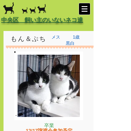
中央区 飼い主のいないネコ達
メス
1歳
もん＆ぷち
黒白
卒業
12/17譲渡会参加予定