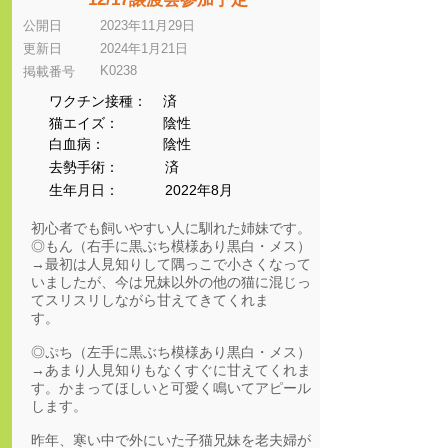
公開日
2023年11月29日
更新日
2024年1月21日
K0238
​掲載番号
ワクチン接種：
済
猫エイズ：
陰性
​白血病：
陰性
​去勢手術：
済
生年月日：
2022年8月
初心者でも飼いやすい人に馴れた姉妹です。
◎もん（右手に黒ぶち模様あり黒白・メス）
→最初は人見知りして隅っこで小さくなって
いましたが、今は兄妹以外の他の猫に混じっ
てスリスリしながら甘えてきてくれま
す。
◎ぷち（左手に黒ぶち模様あり黒白・メス）
→あまり人見知りもなくすぐに甘えてくれま
す。かまってほしいと可愛く鳴いてアピール
します。
昨年、寒い中で外にいた子猫兄妹を老夫婦が