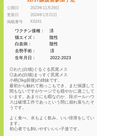
公開日
2023年11月29日
更新日
2024年1月21日
K0241
​掲載番号
ワクチン接種：
済
猫エイズ：
陰性
​白血病：
陰性
​去勢手術：
済
生年月日：
2022-2023
◎わた(白猫)ぐるぐる尻尾メス
◎あめ(白猫)まっすぐ尻尾メス
小柄(3kg前後)の姉妹です。
最初から触れて抱っこもでき、まだ保護して
間もないですがケージでも穏やかに過ごして
います。あまりにも暇なのか、段ボールハウ
スは破壊工作であっという間に崩れ落ちたそ
うです。
よく食べ、水もよく飲み、いい排泄をしてい
ます。
初心者でも飼いやすいいい子達です。