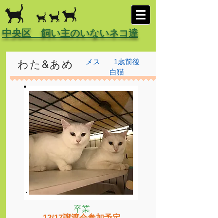
中央区 飼い主のいないネコ達
メス
1歳前後
わた&あめ
白猫
卒業
12/17譲渡会参加予定