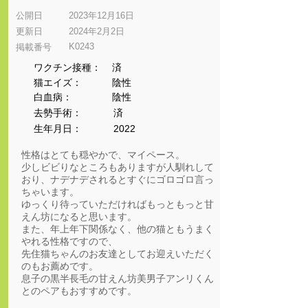
公開日
2023年12月16日
更新日
2024年2月2日
K0243
​掲載番号
ワクチン接種：
済
猫エイズ：
陰性
​白血病：
陰性
​去勢手術：
済
生年月日：
2022
性格はとても穏やかで、マイペース。
少しビビりなところもありますが人馴れして
おり、ナデナデされるとすぐにゴロゴロ言っ
ちゃいます。
ゆっくり待っていただければもっともっと甘
えん坊になると思います。
また、年上年下関係なく、他の猫ともうまく
やれる性格ですので、
先住猫ちゃんのお友達としてお迎えいただく
のもお薦めです。
息子の黒半長毛の甘えん坊美男子アンリくん
とのペアもおすすめです。