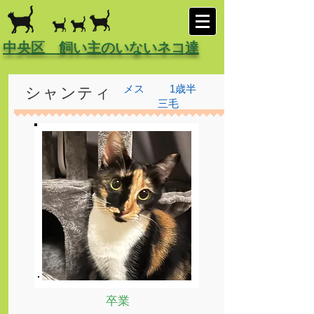
中央区 飼い主のいないネコ達
メス
1歳半
シャンティ
三毛
卒業