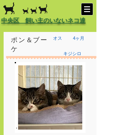
中央区 飼い主のいないネコ達
オス
4ヶ月
ポン＆ブー
ケ
キジシロ