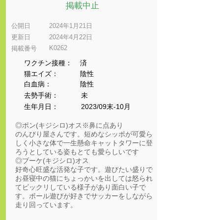
掲載中止
公開日
2024年1月21日
更新日
2024年4月22日
K0262
​掲載番号
ワクチン接種：
済
猫エイズ：
陰性
​白血病：
陰性
​去勢手術：
未
生年月日：
2023/09末-10月
◎ポン(キジシロ)オス※鼻に点あり
のんびり屋さんです。短めなシッポが可愛ら
しく小さな体で一生懸命キャットタワーに登
ろうとしている姿もとても愛らしいです
◎ブーケ(キジシロ)オス
好奇心旺盛な活発な子です。遊びたい盛りで
お昼寝中の猫にちょっかいを出しては怒られ
てビックリしている様子があり面白い子で
す。ボール遊びが好きでサッカーをしながら
走り回っています。