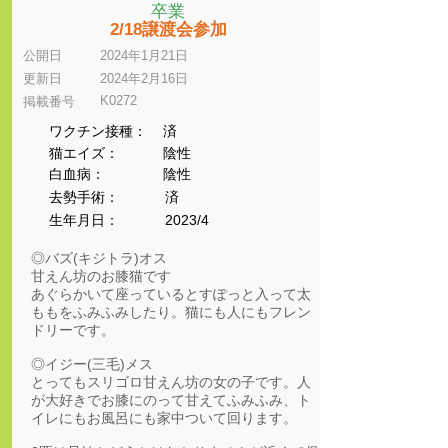
卒業
2/18譲渡会参加
公開日
2024年1月21日
更新日
2024年2月16日
K0272
​掲載番号
ワクチン接種：
済
猫エイズ：
陰性
​白血病：
陰性
​去勢手術：
済
生年月日：
2023/4
◎バズ(キジトラ)オス
甘えん坊のお膝猫です
あぐらかいて座っているとすぽっと入って太
ももをふみふみしたり。猫にも人にもフレン
ドリーです。
◎イジー(三毛)メス
とってもスリゴロ甘えん坊の女の子です。人
が大好きでお膝にのって甘えてふみふみ、ト
イレにもお風呂にも家中ついて回ります。