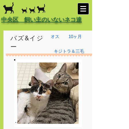
中央区 飼い主のいないネコ達
オス
10ヶ月
バズ&イジ
ー
キジトラ＆三毛