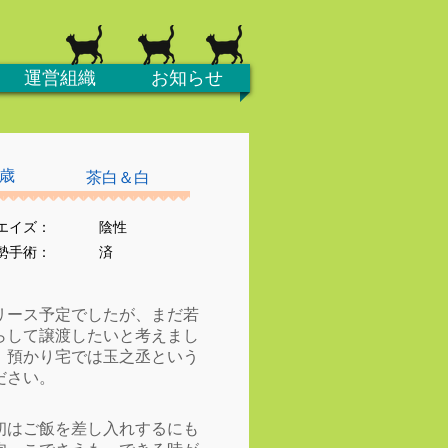
運営組織
お知らせ
3歳
茶白＆白
エイズ：
陰性
去勢手術：
済
リース予定でしたが、まだ若
らして譲渡したいと考えまし
、預かり宅では玉之丞という
ださい。
初はご飯を差し入れするにも