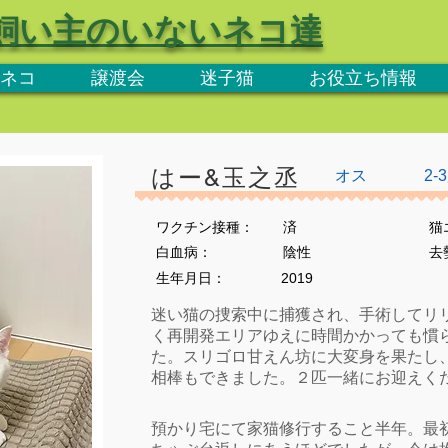
飼い主のいないネコ達
ネコ
譲渡会
迷子猫
お役立ち情報
はー&玉之丞
オス
2-
ワクチン接種：
済
猫
​白血病：
陰性
​
生年月日：
2019
迷い猫の捜索中に捕獲され、手術してリ
く再開発エリアゆえに時間かかっても慣
た。スリゴロ甘えん坊に大変身を果たし
相棒もできました。２匹一緒にお迎えく
預かり宅にて家猫修行すること半年。最