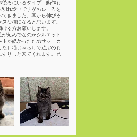
歩後ろにいるタイプ。動作も
人馴れ途中ですがちゅーるを
ってきました。耳から伸びる
ャスな猫になると思います。
頂ける方お願いします。
足が短めでなのかシルエット
毛玉が酷かったためサマーカ
した）猫じゃらしで遊ぶのも
にすりっと来てくれます。兄