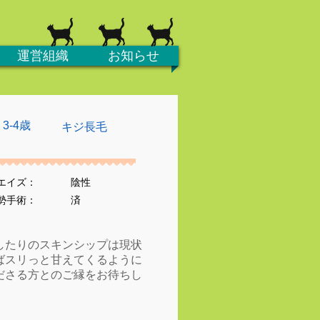
運営組織
お知らせ
、3-4歳
キジ長毛
エイズ：
陰性
去勢手術：
済
したりのスキンシップは現状
ばスリっと甘えてくるように
ださる方とのご縁をお待ちし