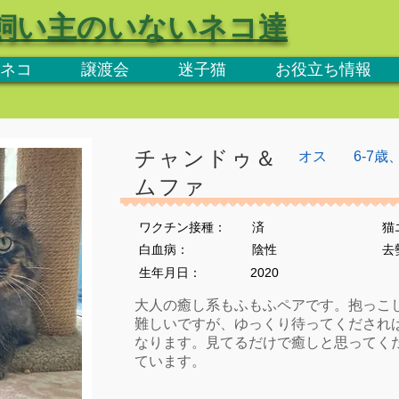
飼い主のいないネコ達
ネコ
譲渡会
迷子猫
お役立ち情報
チャンドゥ＆
オス
6-7歳
ムファ
ワクチン接種：
済
猫
​白血病：
陰性
​
生年月日：
2020
大人の癒し系もふもふペアです。抱っこ
難しいですが、ゆっくり待ってくだされ
なります。見てるだけで癒しと思ってく
ています。