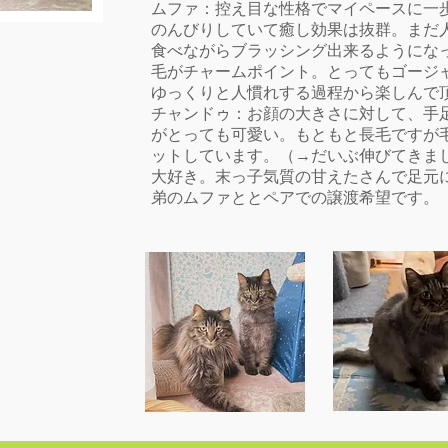
ムファ：控え目な性格でマイペースに一
のんびりしていて癒し効果は抜群。まだ
食べながらブラッシング出来るようにな
毛がチャームポイント。とってもゴージ
ゆっくりと人慣れする過程から楽しんで
チャンドゥ：お顔の大きさに対して、手
がとっても可愛い。もともと長毛ですが
ットしています。（→だいぶ伸びてきま
大好き。末っ子気質の甘えたさんで足元
弟のムファととペアでの譲渡希望です。