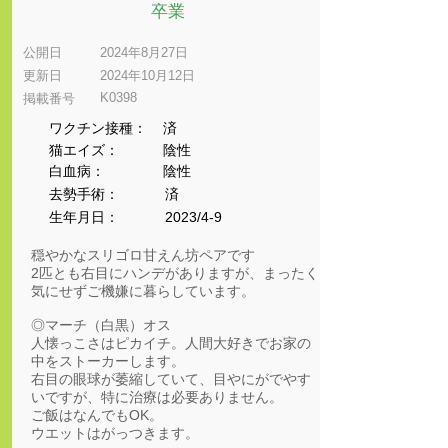
卒業
公開日
2024年8月27日
更新日
2024年10月12日
K0398
​掲載番号
ワクチン接種：
済
猫エイズ：
陰性
​白血病：
陰性
​去勢手術：
済
生年月日：
2023/4-9
穏やかなスリゴロ甘えん坊ペアです
2匹とも右目にハンデがありますが、まったく
気にせずご機嫌に暮らしています。
◎マーチ（白黒）オス
人懐っこさはピカイチ。人間大好きでお家の
中をストーカーします。
右目の眼球が萎縮していて、目やにがでやす
いですが、特に治療は必要ありません。
ご飯はなんでもOK。
ウエットはがっつきます。