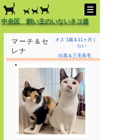
中央区 飼い主のいないネコ達
オス
1歳＆11ヶ月く
マーチ＆セ
らい
レナ
白黒＆三毛長毛