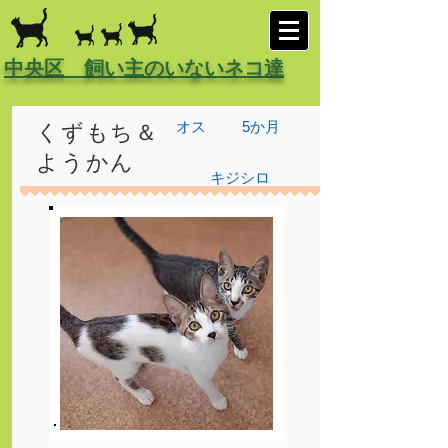
中央区 飼い主のいないネコ達
オス
5か月
くずもち＆
ようかん
キジシロ