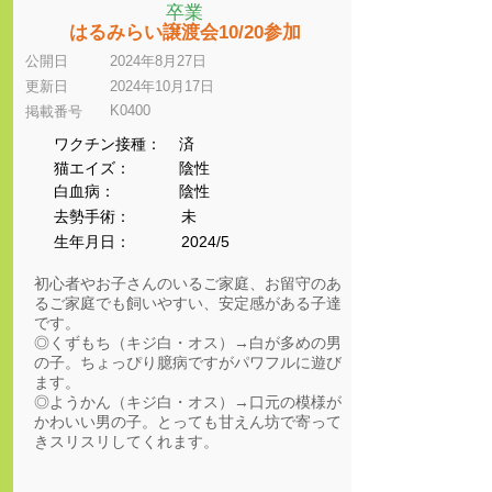
卒業
はるみらい譲渡会10/20参加
公開日
2024年8月27日
更新日
2024年10月17日
K0400
​掲載番号
ワクチン接種：
済
猫エイズ：
陰性
​白血病：
陰性
​去勢手術：
未
生年月日：
2024/5
初心者やお子さんのいるご家庭、お留守のあ
るご家庭でも飼いやすい、安定感がある子達
です。
◎くずもち（キジ白・オス）→白が多めの男
の子。ちょっぴり臆病ですがパワフルに遊び
ます。
◎ようかん（キジ白・オス）→口元の模様が
かわいい男の子。とっても甘えん坊で寄って
きスリスリしてくれます。