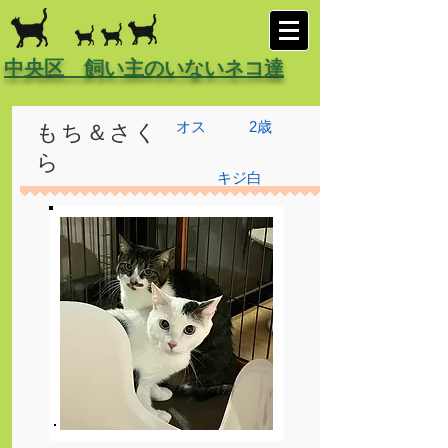
中央区 飼い主のいないネコ達
オス
2歳
もち＆さく
ら
キジ白