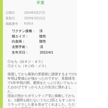
卒業
公開日
2024年8月27日
更新日
2025年3月21日
K0414
​掲載番号
ワクチン接種：
済
猫エイズ：
陰性
​白血病：
陰性
​去勢手術：
済
生年月日：
2022/4/1
◎もち（白キジ・オス）
◎さくら（キジ白・メス）
保護してから最初の里親様に譲渡するまでの1
年弱は警戒心が強かったのですが、里親様宅
で1年半弱の間、愛情をたっぷり注いでもらっ
たおかげですっかり人との生活に慣れまし
た。
現在の預かりボランティア宅に移動してから
も、1週間も経たないうちに2匹ともすっかり
リラックスした姿を見せてくれました。ただ